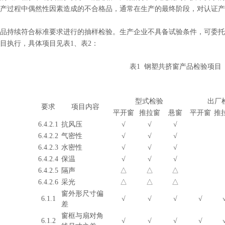
产过程中偶然性因素造成的不合格品，通常在生产的最终阶段，对认证产
品持续符合标准要求进行的抽样检验。生产企业不具备试验条件，可委托
目执行，具体项目见表1、表2：
表1 钢塑共挤窗产品检验项目
型式检验
出厂
要求
项目内容
平开窗
推拉窗
悬窗
平开窗
推
6.4.2.1
抗风压
√
√
√
6.4.2.2
气密性
√
√
√
6.4.2.3
水密性
√
√
√
6.4.2.4
保温
√
√
√
6.4.2.5
隔声
△
△
△
6.4.2.6
采光
△
△
△
窗外形尺寸偏
6.1.1
√
√
√
√
差
窗框与扇对角
6.1.2
√
√
√
√