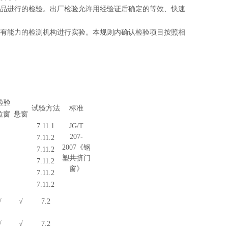
品进行的检验。出厂检验允许用经验证后确定的等效、快速
有能力的检测机构进行实验。本规则内确认检验项目按照相
检验
试验方法
标准
拉窗
悬窗
7.11.1
JG/T
207-
7.11.2
2007
《钢
7.11.2
塑共挤门
7.11.2
窗》
7.11.2
7.11.2
√
√
7.2
√
√
7.2